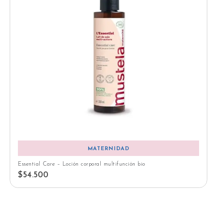
MATERNIDAD
 Loción corporal multifunción bio
Aceite de baño Stel
$
36.900